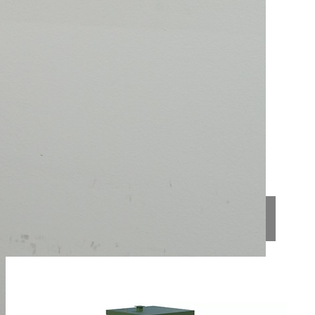
VodnyeResheniya@gmail.com
Задать вопрос
Поделиться:
Похожие товары