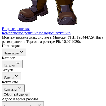
Водные
решения
Комплексное решение по водоснабжению
Монтаж инженерных систем в Минске. УНП 193444729, Дата
регистрации в Торговом реестре РБ: 16.07.2020г.
Навигация
Навигация
Каталог
Каталог
Каталог
Услуги
Услуги
О компании
Кессоны для скважины
Гарантия и качество
Услуги
Станции биологической очистки
Контакты
Контакты
Накопительные емкости
Бурение скважин
Контакты
Канализация
Дренаж
Обратный звонок
+375 (29) 698–38–58
Обустройство скважин
Адрес и время работы
+375 (33) 668–38–58