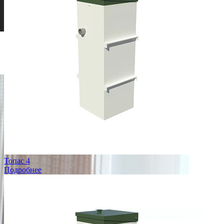
Менеджер Федор
подберет нужную станцию именно для Вашего дома
+375 (29) 698–38–58
Топас 4
Подробнее